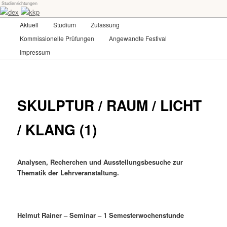
Studienrichtungen
Skip
Universität für angewandte Kunst Wien
to
Main
Aktuell
Studium
Zulassung
primary
menu
content
Kommissionelle Prüfungen
Angewandte Festival
dex-kkp
Impressum
SKULPTUR / RAUM / LICHT
/ KLANG (1)
Analysen, Recherchen und Ausstellungsbesuche zur
Thematik der Lehrveranstaltung.
Helmut Rainer – Seminar – 1 Semesterwochenstunde