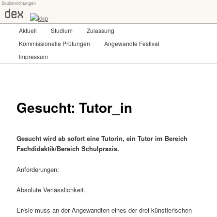
Studienrichtungen
Skip
Universität für angewandte Kunst Wien
to
primary
Main
Aktuell
Studium
Zulassung
content
dex-kkp
menu
Kommissionelle Prüfungen
Angewandte Festival
Impressum
Gesucht: Tutor_in
Gesucht wird ab sofort eine Tutorin, ein Tutor im Bereich
Fachdidaktik/Bereich Schulpraxis.
Anforderungen:
Absolute Verlässlichkeit.
Er/sie muss an der Angewandten eines der drei künstlerischen