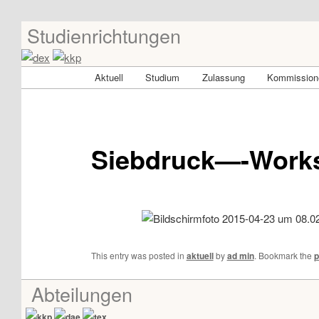
Studienrichtungen
Skip
Universität für angewandte Kunst Wien
to
primary
dex-kkp
Main
Aktuell
Studium
Zulassung
Kommissione
content
menu
Siebdruck—-Work
This entry was posted in
aktuell
by
ad min
. Bookmark the
p
Abteilungen