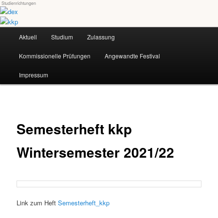
Studienrichtungen
Skip
Universität für angewandte Kunst Wien
to
primary
Main
content
Aktuell
Studium
Zulassung
dex-kkp
menu
Kommissionelle Prüfungen
Angewandte Festival
Impressum
Semesterheft kkp
Wintersemester 2021/22
Link zum Heft
Semesterheft_kkp