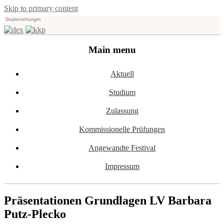
Skip to primary content
Studienrichtungen
Universität für angewandte Kunst Wien
dex-kkp
Main menu
Aktuell
Studium
Zulassung
Kommissionelle Prüfungen
Angewandte Festival
Impressum
Präsentationen Grundlagen LV Barbara
Putz-Plecko