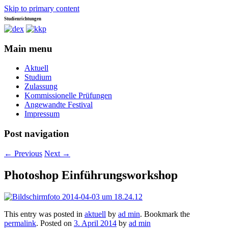
Skip to primary content
Studienrichtungen
Universität für angewandte Kunst Wien
dex-kkp
Main menu
Aktuell
Studium
Zulassung
Kommissionelle Prüfungen
Angewandte Festival
Impressum
Post navigation
←
Previous
Next
→
Photoshop Einführungsworkshop
This entry was posted in
aktuell
by
ad min
. Bookmark the
permalink
.
Posted on
3. April 2014
by
ad min