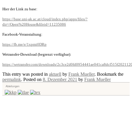
Hier der Link zu base:
https://base.uni-ak.ac.at/cloud/index.php/apps/files/?
dir=/Open%20House&fileid=11235086
Facebook-Veranstaltung:
https://fb.me/e/1xpmi0DRp
Wetransfer-Download (begrenzt verfügbar):
https://wetransfer.com/downloads/2c3ce2d0fd0954441ae041ca8dcf515f202
This entry was posted in
aktuell
by
Frank Mueller
. Bookmark the
permalink
.
Posted on
8. Dezember 2021
by
Frank Mueller
Abteilungen