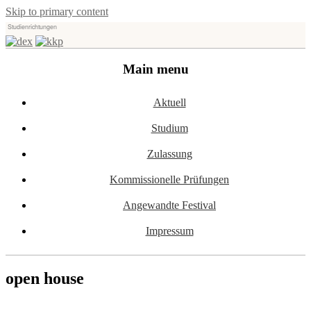
Skip to primary content
Studienrichtungen
Universität für angewandte Kunst Wien
dex-kkp
Main menu
Aktuell
Studium
Zulassung
Kommissionelle Prüfungen
Angewandte Festival
Impressum
open house