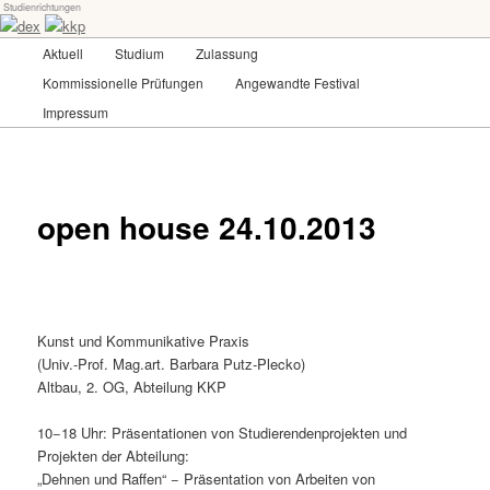
Studienrichtungen
Skip
Universität für angewandte Kunst Wien
to
Main
Aktuell
Studium
Zulassung
primary
menu
content
Kommissionelle Prüfungen
Angewandte Festival
dex-kkp
Impressum
open house 24.10.2013
Kunst und Kommunikative Praxis
(Univ.-Prof. Mag.art. Barbara Putz-Plecko)
Altbau, 2. OG, Abteilung KKP
10−18 Uhr: Präsentationen von Studierendenprojekten und
Projekten der Abteilung:
„Dehnen und Raffen“ − Präsentation von Arbeiten von