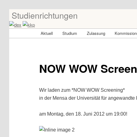
Studienrichtungen
Skip
Universität für angewandte Kunst Wien
to
primary
dex-kkp
Main
Aktuell
Studium
Zulassung
Kommissione
content
menu
NOW WOW Screenin
Wir laden zum *NOW WOW Screening*
in der Mensa der Universität für angewandte
am Montag, den 18. Juni 2012 um 19:00!