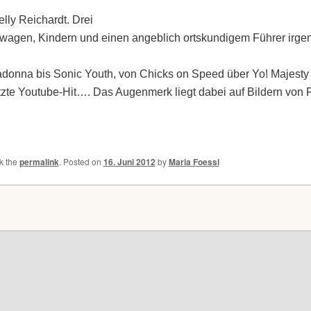
lly Reichardt. Drei
lanwagen, Kindern und einen angeblich ortskundigem Führer i
Madonna bis Sonic Youth, von Chicks on Speed über Yo! Majesty
zte Youtube-Hit…. Das Augenmerk liegt dabei auf Bildern von 
k the
permalink
.
Posted on
16. Juni 2012
by
Maria Foessl