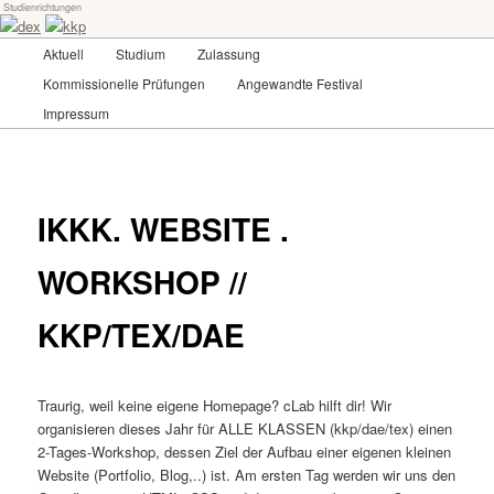
Studienrichtungen
Skip
Universität für angewandte Kunst Wien
to
Main
Aktuell
Studium
Zulassung
primary
menu
content
Kommissionelle Prüfungen
Angewandte Festival
dex-kkp
Impressum
IKKK. WEBSITE .
WORKSHOP //
KKP/TEX/DAE
Traurig, weil keine eigene Homepage? cLab hilft dir! Wir
organisieren dieses Jahr für ALLE KLASSEN (kkp/dae/tex) einen
2-Tages-Workshop, dessen Ziel der Aufbau einer eigenen kleinen
Website (Portfolio, Blog,..) ist. Am ersten Tag werden wir uns den