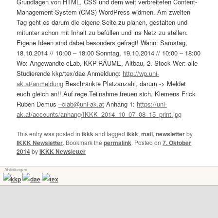
Grundlagen von HTML, CSS und dem weit verbreiteten Content-
Management-System (CMS) WordPress widmen. Am zweiten
Tag geht es darum die eigene Seite zu planen, gestalten und
mitunter schon mit Inhalt zu befüllen und ins Netz zu stellen.
Eigene Ideen sind dabei besonders gefragt! Wann: Samstag,
18.10.2014 // 10:00 – 18:00 Sonntag, 19.10.2014 // 10:00 – 18:00
Wo: Angewandte cLab, KKP-RÄUME, Altbau, 2. Stock Wer: alle
Studierende kkp/tex/dae Anmeldung:
http://wp.uni-
ak.at/anmeldung
Beschränkte Platzanzahl, darum -> Meldet
euch gleich an!! Auf rege Teilnahme freuen sich, Klemens Frick
Ruben Demus
–clab@uni-ak.at
Anhang 1:
https://uni-
ak.at/accounts/anhang/IKKK_2014_10_07_08_15_print.jpg
This entry was posted in
ikkk
and tagged
ikkk
,
mail
,
newsletter
by
IKKK Newsletter
. Bookmark the
permalink
.
Posted on
7. Oktober
2014
by
IKKK Newsletter
Abteilungen