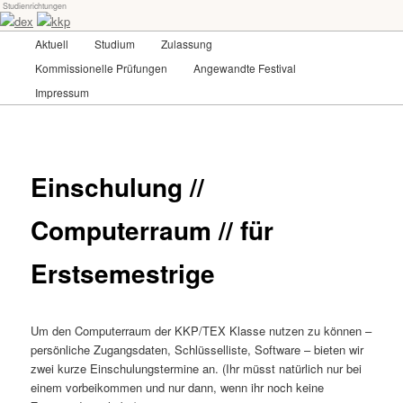
Studienrichtungen
Skip
Universität für angewandte Kunst Wien
to
Main
Aktuell
Studium
Zulassung
primary
menu
content
Kommissionelle Prüfungen
Angewandte Festival
dex-kkp
Impressum
Einschulung //
Computerraum // für
Erstsemestrige
Um den Computerraum der KKP/TEX Klasse nutzen zu können –
persönliche Zugangsdaten, Schlüsselliste, Software – bieten wir
zwei kurze Einschulungstermine an. (Ihr müsst natürlich nur bei
einem vorbeikommen und nur dann, wenn ihr noch keine