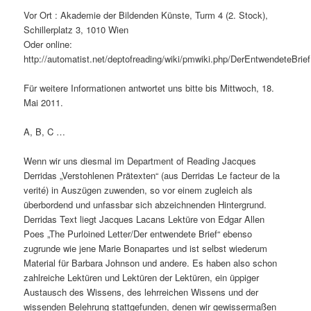
Vor Ort : Akademie der Bildenden Künste, Turm 4 (2. Stock),
Schillerplatz 3, 1010 Wien
Oder online:
http://automatist.net/deptofreading/wiki/pmwiki.php/DerEntwendeteBrief
Für weitere Informationen antwortet uns bitte bis Mittwoch, 18.
Mai 2011.
A, B, C …
Wenn wir uns diesmal im Department of Reading Jacques
Derridas „Verstohlenen Prätexten“ (aus Derridas Le facteur de la
verité) in Auszügen zuwenden, so vor einem zugleich als
überbordend und unfassbar sich abzeichnenden Hintergrund.
Derridas Text liegt Jacques Lacans Lektüre von Edgar Allen
Poes „The Purloined Letter/Der entwendete Brief“ ebenso
zugrunde wie jene Marie Bonapartes und ist selbst wiederum
Material für Barbara Johnson und andere. Es haben also schon
zahlreiche Lektüren und Lektüren der Lektüren, ein üppiger
Austausch des Wissens, des lehrreichen Wissens und der
wissenden Belehrung stattgefunden, denen wir gewissermaßen