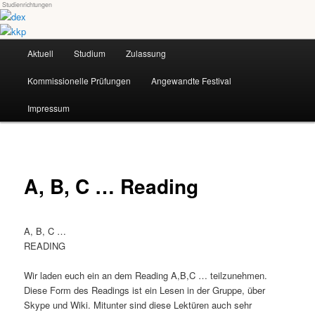
Studienrichtungen
Skip
Universität für angewandte Kunst Wien
to
primary
Main
content
Aktuell
Studium
Zulassung
dex-kkp
menu
Kommissionelle Prüfungen
Angewandte Festival
Impressum
A, B, C … Reading
A, B, C …
READING
Wir laden euch ein an dem Reading A,B,C … teilzunehmen.
Diese Form des Readings ist ein Lesen in der Gruppe, über
Skype und Wiki. Mitunter sind diese Lektüren auch sehr