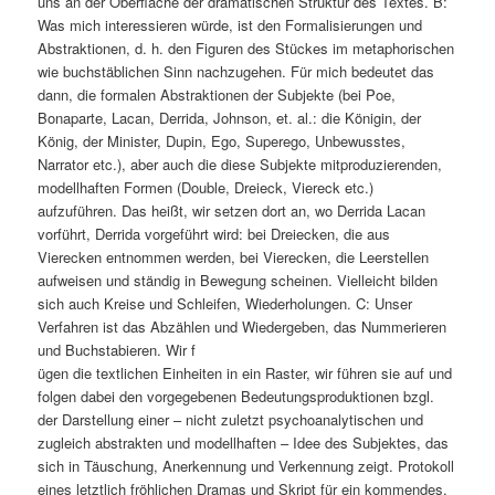
uns an der Oberfläche der dramatischen Struktur des Textes. B:
Was mich interessieren würde, ist den Formalisierungen und
Abstraktionen, d. h. den Figuren des Stückes im metaphorischen
wie buchstäblichen Sinn nachzugehen. Für mich bedeutet das
dann, die formalen Abstraktionen der Subjekte (bei Poe,
Bonaparte, Lacan, Derrida, Johnson, et. al.: die Königin, der
König, der Minister, Dupin, Ego, Superego, Unbewusstes,
Narrator etc.), aber auch die diese Subjekte mitproduzierenden,
modellhaften Formen (Double, Dreieck, Viereck etc.)
aufzuführen. Das heißt, wir setzen dort an, wo Derrida Lacan
vorführt, Derrida vorgeführt wird: bei Dreiecken, die aus
Vierecken entnommen werden, bei Vierecken, die Leerstellen
aufweisen und ständig in Bewegung scheinen. Vielleicht bilden
sich auch Kreise und Schleifen, Wiederholungen. C: Unser
Verfahren ist das Abzählen und Wiedergeben, das Nummerieren
und Buchstabieren. Wir f
ügen die textlichen Einheiten in ein Raster, wir führen sie auf und
folgen dabei den vorgegebenen Bedeutungsproduktionen bzgl.
der Darstellung einer – nicht zuletzt psychoanalytischen und
zugleich abstrakten und modellhaften – Idee des Subjektes, das
sich in Täuschung, Anerkennung und Verkennung zeigt. Protokoll
eines letztlich fröhlichen Dramas und Skript für ein kommendes,