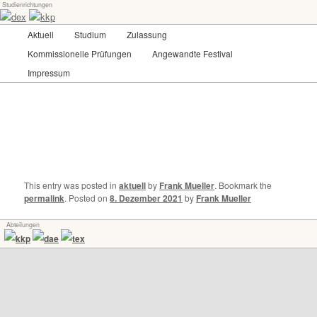
Studienrichtungen
Skip
Universität für angewandte Kunst Wien
to
Main
Aktuell
Studium
Zulassung
primary
menu
content
Kommissionelle Prüfungen
Angewandte Festival
dex-kkp
Impressum
This entry was posted in
aktuell
by
Frank Mueller
. Bookmark the
permalink
.
Posted on
8. Dezember 2021
by
Frank Mueller
Abteilungen