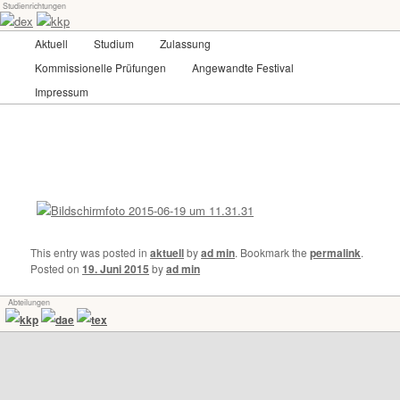
Studienrichtungen
Skip
Universität für angewandte Kunst Wien
to
Main
Aktuell
Studium
Zulassung
primary
menu
content
Kommissionelle Prüfungen
Angewandte Festival
dex-kkp
Impressum
This entry was posted in
aktuell
by
ad min
. Bookmark the
permalink
.
Posted on
19. Juni 2015
by
ad min
Abteilungen