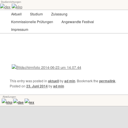
Studienrichtungen
Skip
Universität für angewandte Kunst Wien
to
Main
Aktuell
Studium
Zulassung
primary
menu
content
Kommissionelle Prüfungen
Angewandte Festival
dex-kkp
Impressum
This entry was posted in
aktuell
by
ad min
. Bookmark the
permalink
.
Posted on
23. Juni 2014
by
ad min
Abteilungen