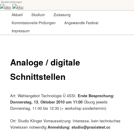
Studienrichtungen
Skip
Universität für angewandte Kunst Wien
to
Main
Aktuell
Studium
Zulassung
primary
menu
content
Kommissionelle Prüfungen
Angewandte Festival
dex-kkp
Impressum
Analoge / digitale
Schnittstellen
Art: Wahlangebot Technologie Ü 4SSt.
Erste Besprechung:
Donnerstag, 13. Oktober 2010 um 11:00
Übung jeweils
Donnerstag, 11:00 bis 12:30 (+ workshop sondertermin)
Ort: Studio Klinger Vorraussetzung: Interesse, kein technisches
Vorwissen notwendig
Anmeldung: studio@praxistest.cc