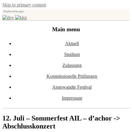
Skip to primary content
Studienrichtungen
Universität für angewandte Kunst Wien
dex-kkp
Main menu
Aktuell
Studium
Zulassung
Kommissionelle Prüfungen
Angewandte Festival
Impressum
12. Juli – Sommerfest AIL – d’achor ->
Abschlusskonzert