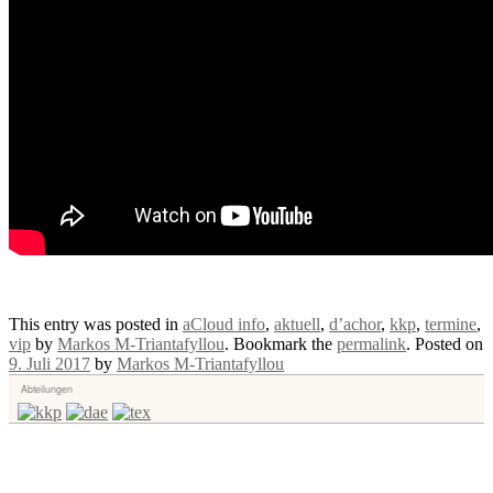
This entry was posted in
aCloud info
,
aktuell
,
d’achor
,
kkp
,
termine
,
vip
by
Markos M-Triantafyllou
. Bookmark the
permalink
.
Posted on
9. Juli 2017
by
Markos M-Triantafyllou
Abteilungen