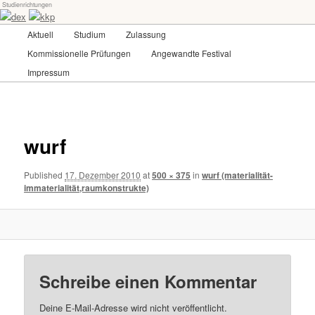
Studienrichtungen
Skip
Universität für angewandte Kunst Wien
to
Main
Aktuell
Studium
Zulassung
primary
menu
content
Kommissionelle Prüfungen
Angewandte Festival
dex-kkp
Impressum
wurf
Published
17. Dezember 2010
at
500 × 375
in
wurf (materialität-
immaterialität,raumkonstrukte)
Schreibe einen Kommentar
Deine E-Mail-Adresse wird nicht veröffentlicht.