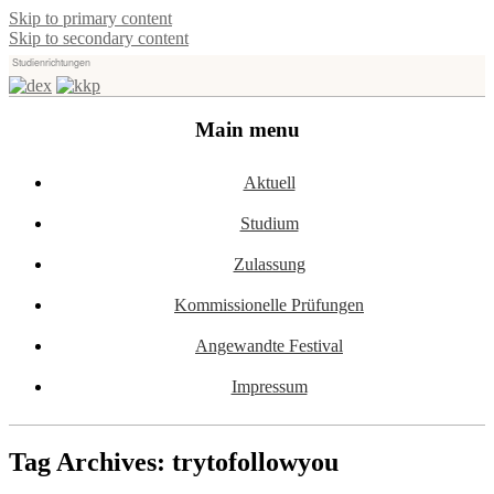
Skip to primary content
Skip to secondary content
Studienrichtungen
Universität für angewandte Kunst Wien
dex-kkp
Main menu
Aktuell
Studium
Zulassung
Kommissionelle Prüfungen
Angewandte Festival
Impressum
Tag Archives:
trytofollowyou