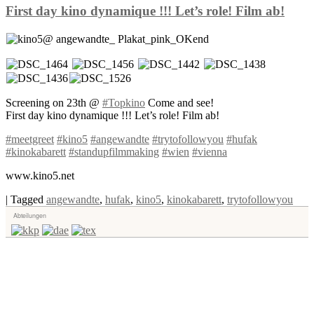
First day kino dynamique !!! Let’s role! Film ab!
Screening on 23th @
‪#‎
Topkino‬
Come and see!
First day kino dynamique !!! Let’s role! Film ab!
‪#‎
meetgreet‬
‪#‎
kino5‬
‪#‎
angewandte‬
‪#‎
trytofollowyou‬
‪#‎
hufak‬
‪#‎
kinokabarett‬
‪#‎
standupfilmmaking‬
‪#‎
wien‬
‪#‎
vienna‬
www.kino5.net
|
Tagged
angewandte
,
hufak
,
kino5
,
kinokabarett
,
trytofollowyou
Abteilungen