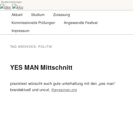
Studienrichtungen
Skip
Skip
Universität für angewandte Kunst Wien
to
to
Main
Aktuell
Studium
Zulassung
primary
secondary
menu
content
content
Kommissionelle Prüfungen
Angewandte Festival
dex-kkp
Impressum
TAG ARCHIVES:
POLITIK
YES MAN Mittschnitt
praxistest wünscht euch gute unterhaltung mit den „yes man“
brandaktuell und uncut,
theyesmen.org