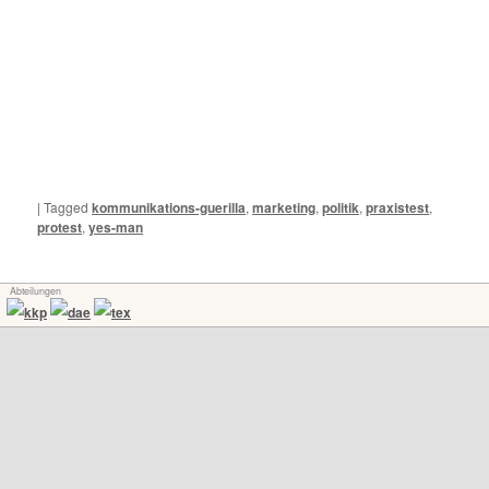
|
Tagged
kommunikations-guerilla
,
marketing
,
politik
,
praxistest
,
protest
,
yes-man
Abteilungen