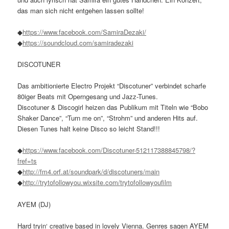
das man sich nicht entgehen lassen sollte!
◆
https://www.facebook.com/
SamiraDezaki/
◆
https://soundcloud.com/
samiradezaki
DISCOTUNER
Das ambitionierte Electro Projekt “Discotuner” verbindet scharfe
80iger Beats mit Operngesang und Jazz-Tunes.
Discotuner & Discogirl heizen das Publikum mit Titeln wie “Bobo
Shaker Dance”, “Turn me on”, “Strohm” und anderen Hits auf.
Diesen Tunes halt keine Disco so leicht Stand!!!
◆
https://www.facebook.com/
Discotuner-512117388845798/
?
fref=ts
◆
http://fm4.orf.at/
soundpark/d/discotuners/
main
◆
http://
trytofollowyou.wixsite.com/
trytofollowyoufilm
AYEM (DJ)
Hard tryin‘ creative based in lovely Vienna. Genres sagen AYEM