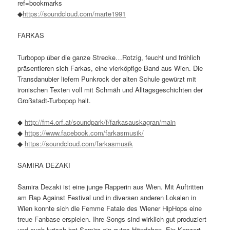
ref=bookmarks
◆
https://soundcloud.com/
marte1991
FARKAS
Turbopop über die ganze Strecke…Rotzig, feucht und fröhlich
präsentieren sich Farkas, eine vierköpfige Band aus Wien. Die
Transdanubier liefern Punkrock der alten Schule gewürzt mit
ironischen Texten voll mit Schmäh und Alltagsgeschichten der
Großstadt-Turbopop halt.
◆
http://fm4.orf.at/
soundpark/f/
farkasauskagran/main
◆
https://www.facebook.com/
farkasmusik/
◆
https://soundcloud.com/
farkasmusik
SAMIRA DEZAKI
Samira Dezaki ist eine junge Rapperin aus Wien. Mit Auftritten
am Rap Against Festival und in diversen anderen Lokalen in
Wien konnte sich die Femme Fatale des Wiener HipHops eine
treue Fanbase erspielen. Ihre Songs sind wirklich gut produziert
und auch lyrisch hat Samira ein gutes Händchen. Ein Konzert,