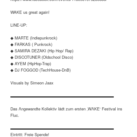
WAKE us great again!
LINE-UP:
◆ MARTE (Indiepunkrock)
◆ FARKAS ( Punkrock)
◆ SAMIRA DEZAKI (Hip Hop/ Rap)
◆ DISCOTUNER (Oldschool Disco)
◆ AYEM (HipHop-Trap)
◆ DJ FOGGOD (TechHouse-DnB)
Visuals by Simeon Jaax
▬▬▬▬▬▬▬▬▬▬▬▬▬▬▬▬▬▬▬▬▬▬▬▬▬▬
Das Λngewandte Kollektiv lädt zum ersten ‚WΛKE‘ Festival ins
Fluc.
▬▬▬▬▬▬▬▬▬▬▬▬▬▬▬▬▬▬▬▬▬▬▬▬▬▬
Eintritt: Freie Spende!