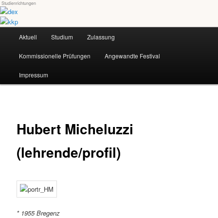
Studienrichtungen
Skip
Universität für angewandte Kunst Wien
to
primary
Main
content
Aktuell
Studium
Zulassung
dex-kkp
menu
Kommissionelle Prüfungen
Angewandte Festival
Impressum
Hubert Micheluzzi
(lehrende/profil)
* 1955 Bregenz