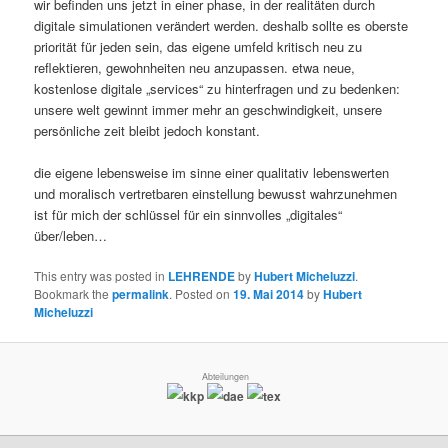
wir befinden uns jetzt in einer phase, in der realitäten durch
digitale simulationen verändert werden. deshalb sollte es oberste
priorität für jeden sein, das eigene umfeld kritisch neu zu
reflektieren, gewohnheiten neu anzupassen. etwa neue,
kostenlose digitale „services“ zu hinterfragen und zu bedenken:
unsere welt gewinnt immer mehr an geschwindigkeit, unsere
persönliche zeit bleibt jedoch konstant.
die eigene lebensweise im sinne einer qualitativ lebenswerten
und moralisch vertretbaren einstellung bewusst wahrzunehmen
ist für mich der schlüssel für ein sinnvolles „digitales“
über/leben…
This entry was posted in
LEHRENDE
by
Hubert Micheluzzi
.
Bookmark the
permalink
.
Posted on
19. Mai 2014
by
Hubert
Micheluzzi
Abteilungen