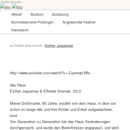
Studienrichtungen
Skip
Skip
Universität für angewandte Kunst Wien
to
to
Main
Aktuell
Studium
Zulassung
primary
secondary
menu
content
content
Kommissionelle Prüfungen
Angewandte Festival
dex-kkp
Impressum
Esther Jaquemar
AUTHOR ARCHIVES:
http://www.youtube.com/watch?v=-Cyemqd-Wlo
das Haus
Esther Jaquemar & Elfriede Sramek, 2012
Meine Großmutter, 80 Jahre, erzählt von dem Haus, in dem sie
schon so lange lebt und ihre Kinder und Enkel aufgewachsen
sind.
Von Generation zu Generation hat das Haus Veränderungen
durchgemacht, und wurde den Bedürfnissen angepasst, und wird