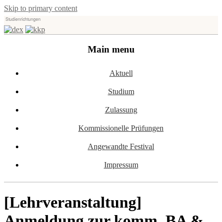
Skip to primary content
Studienrichtungen
Universität für angewandte Kunst Wien
dex-kkp
Main menu
Aktuell
Studium
Zulassung
Kommissionelle Prüfungen
Angewandte Festival
Impressum
[Lehrveranstaltung]
Anmeldung zur komm. BA &