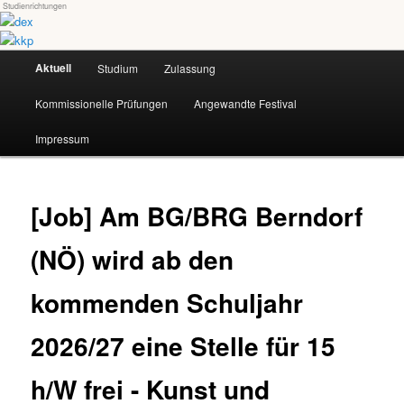
Studienrichtungen
Skip
Universität für angewandte Kunst Wien
to
primary
Main
content
Aktuell
Studium
Zulassung
dex-kkp
menu
Kommissionelle Prüfungen
Angewandte Festival
Impressum
[Job] Am BG/BRG Berndorf
(NÖ) wird ab den
kommenden Schuljahr
2026/27 eine Stelle für 15
h/W frei - Kunst und