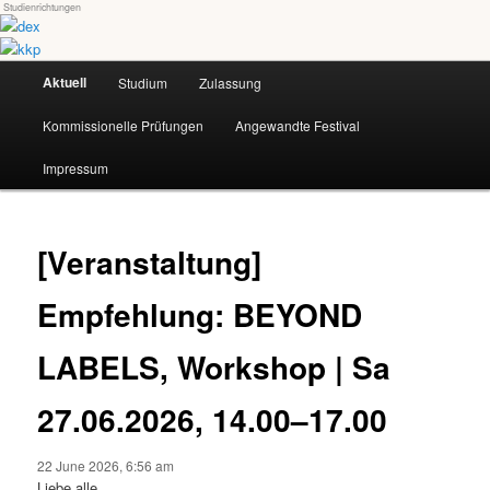
Studienrichtungen
Skip
Universität für angewandte Kunst Wien
to
primary
Main
content
Aktuell
Studium
Zulassung
dex-kkp
menu
Kommissionelle Prüfungen
Angewandte Festival
Impressum
[Veranstaltung]
Empfehlung: BEYOND
LABELS, Workshop | Sa
27.06.2026, 14.00–17.00
22 June 2026, 6:56 am
Liebe alle,