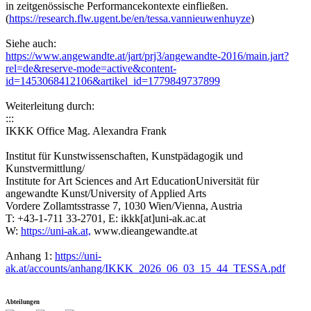
in zeitgenössische Performancekontexte einfließen.
(
https://research.flw.ugent.be/en/tessa.vannieuwenhuyze
)
Siehe auch:
https://www.angewandte.at/jart/prj3/angewandte-2016/main.jart?
rel=de&reserve-mode=active&content-
id=1453068412106&artikel_id=1779849737899
Weiterleitung durch:
:::
IKKK Office Mag. Alexandra Frank
Institut für Kunstwissenschaften, Kunstpädagogik und
Kunstvermittlung/
Institute for Art Sciences and Art EducationUniversität für
angewandte Kunst/University of Applied Arts
Vordere Zollamtsstrasse 7, 1030 Wien/Vienna, Austria
T: +43-1-711 33-2701, E: ikkk[at]uni-ak.ac.at
W:
https://uni-ak.at,
www.dieangewandte.at
Anhang 1:
https://uni-
ak.at/accounts/anhang/IKKK_2026_06_03_15_44_TESSA.pdf
Abteilungen