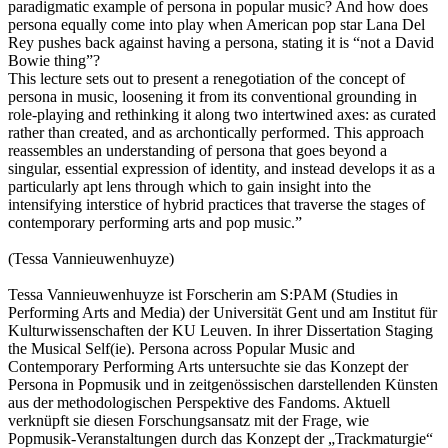
paradigmatic example of persona in popular music? And how does
persona equally come into play when American pop star Lana Del
Rey pushes back against having a persona, stating it is “not a David
Bowie thing”?
This lecture sets out to present a renegotiation of the concept of
persona in music, loosening it from its conventional grounding in
role-playing and rethinking it along two intertwined axes: as curated
rather than created, and as archontically performed. This approach
reassembles an understanding of persona that goes beyond a
singular, essential expression of identity, and instead develops it as a
particularly apt lens through which to gain insight into the
intensifying interstice of hybrid practices that traverse the stages of
contemporary performing arts and pop music.”
(Tessa Vannieuwenhuyze)
Tessa Vannieuwenhuyze ist Forscherin am S:PAM (Studies in
Performing Arts and Media) der Universität Gent und am Institut für
Kulturwissenschaften der KU Leuven. In ihrer Dissertation Staging
the Musical Self(ie). Persona across Popular Music and
Contemporary Performing Arts untersuchte sie das Konzept der
Persona in Popmusik und in zeitgenössischen darstellenden Künsten
aus der methodologischen Perspektive des Fandoms. Aktuell
verknüpft sie diesen Forschungsansatz mit der Frage, wie
Popmusik-Veranstaltungen durch das Konzept der „Trackmaturgie“