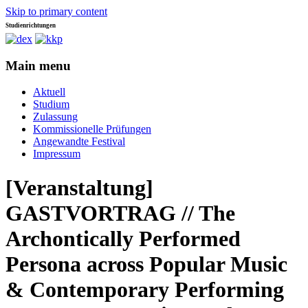
Skip to primary content
Studienrichtungen
Universität für angewandte Kunst Wien
dex-kkp
Main menu
Aktuell
Studium
Zulassung
Kommissionelle Prüfungen
Angewandte Festival
Impressum
[Veranstaltung]
GASTVORTRAG // The
Archontically Performed
Persona across Popular Music
& Contemporary Performing