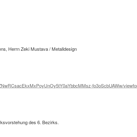
ens, Herrn Zeki Mustava / Metalldesign
LSetoZNwRCsacEkxMxPoyUnOy5tY0aYbbcMMsz-fo3oScbUAWw/viewfo
irksvorstehung des 6. Bezirks.