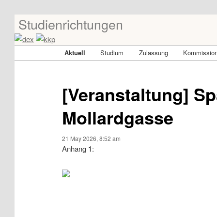
Studienrichtungen
Skip
Universität für angewandte Kunst Wien
to
primary
dex-kkp
Main
Aktuell
Studium
Zulassung
Kommission
content
menu
[Veranstaltung] S
Mollardgasse
21 May 2026, 8:52 am
Anhang 1: