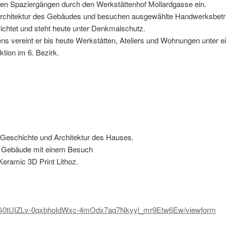
ren Spaziergängen durch den Werkstättenhof Mollardgasse ein.
rchitektur des Gebäudes und besuchen ausgewählte Handwerksbetri
ichtet und steht heute unter Denkmalschutz.
ens vereint er bis heute Werkstätten, Ateliers und Wohnungen unter 
tion im 6. Bezirk.
ie Geschichte und Architektur des Hauses.
s Gebäude mit einem Besuch
Keramic 3D Print Lithoz.
cjgG0tUIZLv-0qxbhoIdWxc-4mOdx7aq7Nkyyl_mr9Etw6Ew/viewform