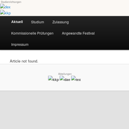
Studienrichtungen
Skip
Universität für angewandte Kunst Wien
to
primary
Main
content
Aktuell
Studium
Zulassung
dex-kkp
menu
Kommissionelle Prüfungen
Angewandte Festival
Impressum
Article not found.
Abteilungen