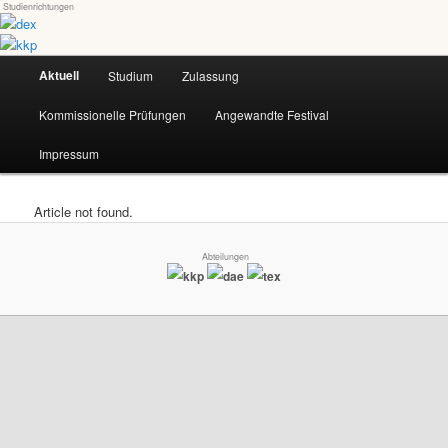
Studienrichtungen
Skip
Universität für angewandte Kunst Wien
to
primary
Main
content
Aktuell
Studium
Zulassung
dex-kkp
menu
Kommissionelle Prüfungen
Angewandte Festival
Impressum
Article not found.
Abteilungen