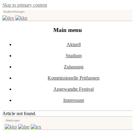
Skip to primary content
Studienrichtungen
Universität für angewandte Kunst Wien
dex-kkp
Main menu
Aktuell
Studium
Zulassung
Kommissionelle Prüfungen
Angewandte Festival
Impressum
Article not found.
Abteilungen