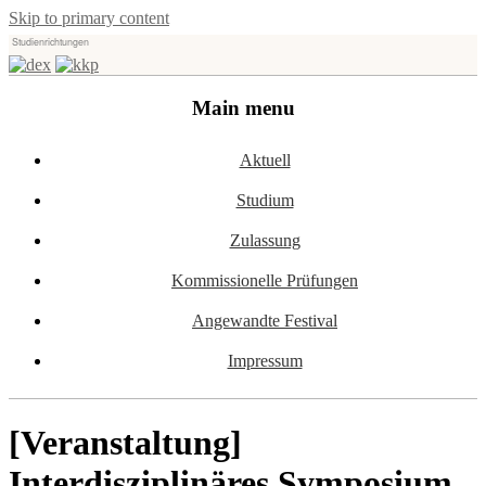
Skip to primary content
Studienrichtungen
Universität für angewandte Kunst Wien
dex-kkp
Main menu
Aktuell
Studium
Zulassung
Kommissionelle Prüfungen
Angewandte Festival
Impressum
[Veranstaltung]
Interdisziplinäres Symposium