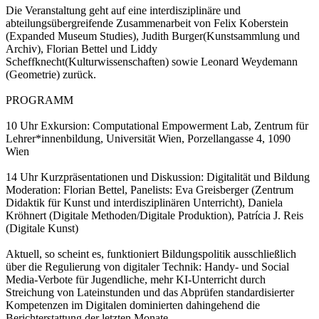
Die Veranstaltung geht auf eine interdisziplinäre und
abteilungsübergreifende Zusammenarbeit von Felix Koberstein
(Expanded Museum Studies), Judith Burger(Kunstsammlung und
Archiv), Florian Bettel und Liddy
Scheffknecht(Kulturwissenschaften) sowie Leonard Weydemann
(Geometrie) zurück.
PROGRAMM
10 Uhr Exkursion: Computational Empowerment Lab, Zentrum für
Lehrer*innenbildung, Universität Wien, Porzellangasse 4, 1090
Wien
14 Uhr Kurzpräsentationen und Diskussion: Digitalität und Bildung
Moderation: Florian Bettel, Panelists: Eva Greisberger (Zentrum
Didaktik für Kunst und interdisziplinären Unterricht), Daniela
Kröhnert (Digitale Methoden/Digitale Produktion), Patrícia J. Reis
(Digitale Kunst)
Aktuell, so scheint es, funktioniert Bildungspolitik ausschließlich
über die Regulierung von digitaler Technik: Handy- und Social
Media-Verbote für Jugendliche, mehr KI-Unterricht durch
Streichung von Lateinstunden und das Abprüfen standardisierter
Kompetenzen im Digitalen dominierten dahingehend die
Berichterstattung der letzten Monate.