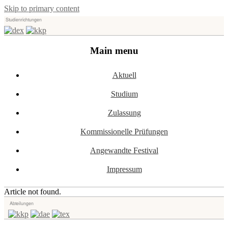
Skip to primary content
Studienrichtungen
Universität für angewandte Kunst Wien
dex-kkp
Main menu
Aktuell
Studium
Zulassung
Kommissionelle Prüfungen
Angewandte Festival
Impressum
Article not found.
Abteilungen