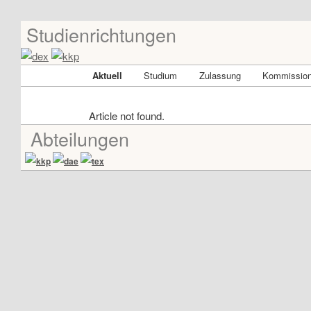
Studienrichtungen
Skip
Universität für angewandte Kunst Wien
to
primary
dex-kkp
Main
Aktuell
Studium
Zulassung
Kommission
content
menu
Article not found.
Abteilungen