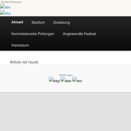
Studienrichtungen
Skip
Universität für angewandte Kunst Wien
to
primary
Main
content
Aktuell
Studium
Zulassung
dex-kkp
menu
Kommissionelle Prüfungen
Angewandte Festival
Impressum
Article not found.
Abteilungen